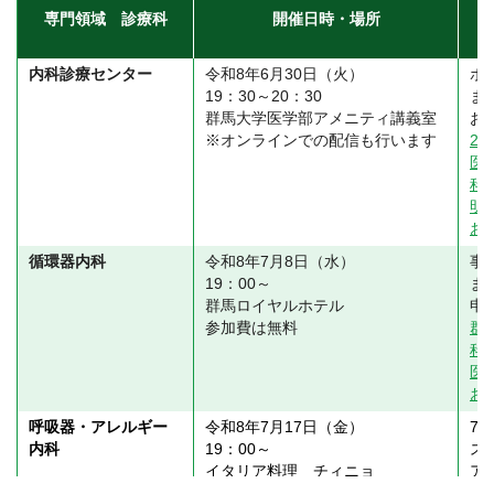
専門領域 診療科
開催日時・場所
内科診療センター
令和8年6月30日（火）
ポ
19：30～20：30
ま
群馬大学医学部アメニティ講義室
お
※オンラインでの配信も行います
2
医
科
明
お
循環器内科
令和8年7月8日（水）
事
19：00～
ま
群馬ロイヤルホテル
申
参加費は無料
群
科
医
お
呼吸器・アレルギー
令和8年7月17日（金）
7
内科
19：00～
ス
イタリア料理 チィニョ
ア
わ