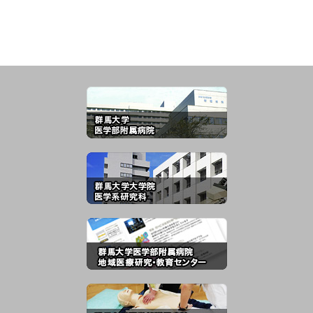
修
科
い
す
2
学
器
科
お
消化器・肝臓内科
令和8年7月22日（水）
メ
19：30～
事
Bello（ベロ―）
お
参加費無料
内分泌糖尿病内科
令和8年6月17日（水）
メ
18：30～
ド
群馬大学 臨床中講堂
さ
希望者には終了後に食事会を予定
群
しています。
尿
会
お