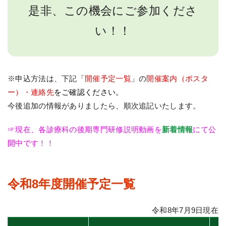
是非、この機会にご参加くださ
い！！
※申込方法は、下記「
開催予定一覧
」の
開催案内（ポスタ
ー）・
連絡先
をご確認ください
。
今後追加の情報がありましたら、順次追記いたします。
☞現在、各診療科の後期専門研修説明動画を
新着情報
にて公
開中です！！
令和8年度開催予定一覧
令和8年7月9日現在