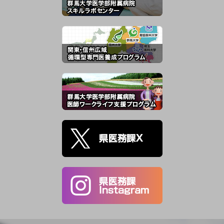
腎臓・リウマチ内科
令和8年7月9日（木）
事
19：00～説明会
ま
20：00～懇親会
み
Bar and Grill CENT
2
参加費無料
ウ
修
せ
お
血液内科
令和8年6月25日（木）
ポ
19：00～
ー
Grill＆Bar CENTO
属
更
し
群
後
脳神経内科
令和8年7月16日（木）
基
説明会：18：30～
事
群馬大学昭和キャンパス臨床大学
当
院講堂
す
懇親会：20：00～
お
終了後に食事会を予定しています
参加費無料