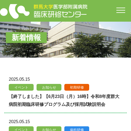
開
新着情報
2025.05.15
イベント
お知らせ
初期研修
【終了しました】【6月23日（月）16時】令和8年度群大
病院初期臨床研修プログラム及び採用試験説明会
2025.05.15
イベント
お知らせ
歯科研修