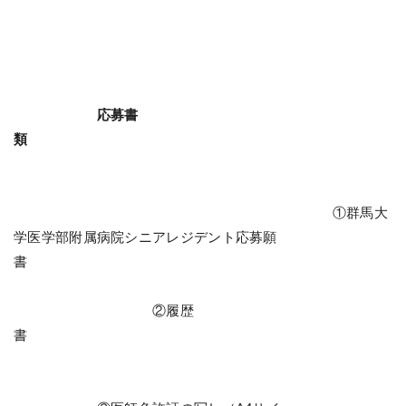
応募書
類
①群馬大
学医学部附属病院シニアレジデント応募願
書
②履歴
書