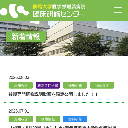
開
新着情報
2026.08.03
お知らせ
後期専門研修
採用情報
病院見学
後期専門研修説明動画を限定公開しました！！
2026.07.01
お知らせ
採用情報
歯科研修
【歯科・8月29日（土）】令和9年度群馬大学医学部附属